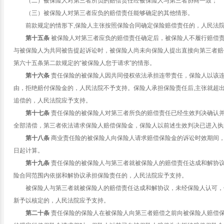
（二）被保险人对第三者所负的赔偿责任经被保险人与第三者协商一致；
（三）被保险人对第三者应负的赔偿责任能够确定的其他情形。
前款规定的情形下,保险人主张按照保险合同确定保险赔偿责任的，人民法
第十五条
被保险人对第三者应负的赔偿责任确定后，被保险人不履行赔偿
与被保险人为共同被告提起诉讼时，被保险人尚未向保险人提出直接向第三者赔
第六十五条第二款规定的“被保险人怠于请求”的情形。
第十六条
责任保险的被保险人因共同侵权依法承担连带责任，保险人以该
由，拒绝赔付保险金的，人民法院不予支持。保险人承担保险责任后,主张就超
追偿的，人民法院应予支持。
第十七条
责任保险的被保险人对第三者所负的赔偿责任已经生效判决确认
全部清偿，第三者依法请求保险人赔偿保险金，保险人以前述生效判决已进入执
第十八条
商业责任险的被保险人向保险人请求赔偿保险金的诉讼时效期间
日起计算。
第十九条
责任保险的被保险人与第三者就被保险人的赔偿责任达成和解协
险合同范围内依据和解协议承担保险责任的，人民法院应予支持。
被保险人与第三者就被保险人的赔偿责任达成和解协议，未经保险人认可，
新予以核定的，人民法院应予支持。
第二十条
责任保险的保险人在被保险人向第三者赔偿之前向被保险人赔偿