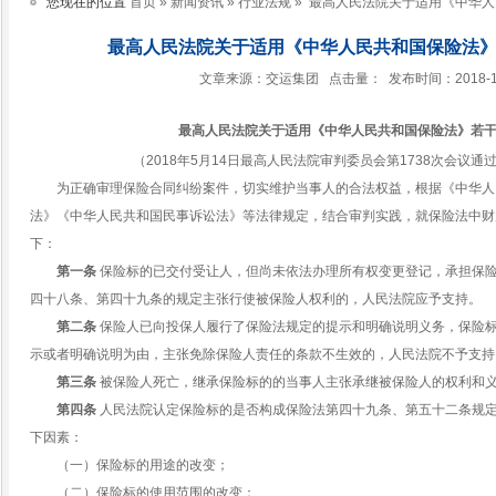
您现在的位置
首页
»
新闻资讯
»
行业法规
» 最高人民法院关于适用《中华
最高人民法院关于适用《中华人民共和国保险法
文章来源：交运集团 点击量：
发布时间：2018-10-
最高人民法院
关于适用《中华人民共和国保险法》
若
（2018年5月14日最高人民法院审判委员会第1738次会议通过
为正确审理保险合同纠纷案件，切实维护当事人的合法权益，根据《中华人
法》《中华人民共和国民事诉讼法》等法律规定，结合审判实践，就保险法中财
下：
第一条
保险标的已交付受让人，但尚未依法办理所有权变更登记，承担保
四十八条、第四十九条的规定主张行使被保险人权利的，人民法院应予支持。
第二条
保险人已向投保人履行了保险法规定的提示和明确说明义务，保险
示或者明确说明为由，主张免除保险人责任的条款不生效的，人民法院不予支持
第三条
被保险人死亡，继承保险标的的当事人主张承继被保险人的权利和
第四条
人民法院认定保险标的是否构成保险法第四十九条、第五十二条规定
下因素：
（一）保险标的用途的改变；
（二）保险标的使用范围的改变；