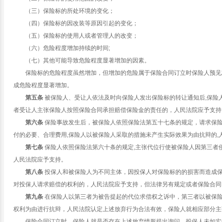
（三）保险标的所处环境的变化；
（四）保险标的因改装等原因引起的变化；
（五）保险标的使用人或者管理人的改变；
（六）危险程度增加持续的时间;
（七）其他可能导致危险程度显著增加的因素。
保险标的危险程度虽然增加，但增加的危险属于保险合同订立时保险人预见
成危险程度显著增加。
第五条
被保险人、受让人依法及时向保险人发出保险标的转让通知后,保险
者受让人主张保险人按照保险合同承担赔偿保险金的责任的，人民法院应予支持
第六条
保险事故发生后，被保险人依照保险法第五十七条的规定，请求保
付的必要、合理费用,保险人以被保险人采取的措施未产生实际效果为由抗辩的,
第七条
保险人依照保险法第六十条的规定,主张代位行使被保险人因第三者
人民法院应予支持。
第八条
投保人和被保险人为不同主体，因投保人对保险标的的损害而造成
对投保人请求赔偿的权利的，人民法院应予支持，但法律另有规定或者保险合同
第九条
在保险人以第三者为被告提起的代位求偿权之诉中，第三者以被保
权利为由进行抗辩，人民法院认定上述放弃行为合法有效，保险人就相应部分主
保险合同订立时，保险人就是否存在上述放弃情形提出询问，投保人未如实