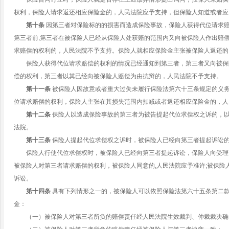
权利，保险人请求返还相应保险金的，人民法院应予支持，但保险人知道或者应
第十条
因第三者对保险标的的损害而造成保险事故，保险人获得代位请求
第三者前,第三者在被保险人已经从保险人处获赔的范围内又向被保险人作出赔
求赔偿的权利的，人民法院不予支持。保险人就相应保险金主张被保险人返还的
保险人获得代位请求赔偿的权利的情况已经通知到第三者，第三者又向被保
偿的权利，第三者以其已经向被保险人赔偿为由抗辩的，人民法院不予支持。
第十一条
被保险人因故意或者重大过失未履行保险法第六十三条规定的义
位请求赔偿的权利，保险人主张在其损失范围内扣减或者返还相应保险金的，人
第十二条
保险人以造成保险事故的第三者为被告提起代位求偿权之诉的，
法院。
第十三条
保险人提起代位求偿权之诉时，被保险人已经向第三者提起诉讼
保险人行使代位求偿权时，被保险人已经向第三者提起诉讼，保险人向受理
被保险人对第三者请求赔偿的权利，被保险人同意的,人民法院应予准许;被保险
诉讼。
第十四条
具有下列情形之一的，被保险人可以依照保险法第六十五条第二
金：
（一）被保险人对第三者所负的赔偿责任经人民法院生效裁判、仲裁裁决确