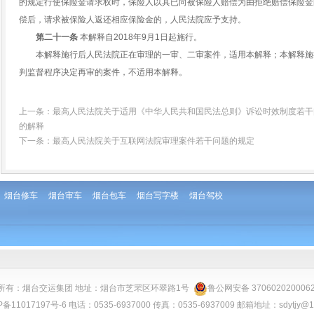
的规定行使保险金请求权时，保险人以其已向被保险人赔偿为由拒绝赔偿保险金
偿后，请求被保险人返还相应保险金的，人民法院应予支持。
第二十一条
本解释自2018年9月1日起施行。
本解释施行后人民法院正在审理的一审、二审案件，适用本解释；本解释施
判监督程序决定再审的案件，不适用本解释。
上一条：
最高人民法院关于适用《中华人民共和国民法总则》诉讼时效制度若干
的解释
下一条：
最高人民法院关于互联网法院审理案件若干问题的规定
烟台修车
烟台审车
烟台包车
烟台写字楼
烟台驾校
所有：烟台交运集团 地址：烟台市芝罘区环翠路1号
鲁公网安备 370602020006
P备11017197号-6
电话：0535-6937000 传真：0535-6937009 邮箱地址：sdytjy@1